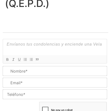
(Q.E.P.D.)
N
Em
Te