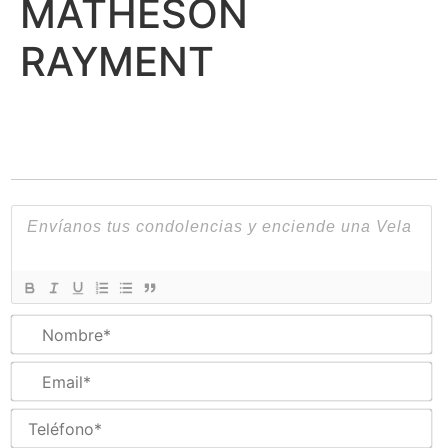
MATHESON
RAYMENT
N
Em
Te