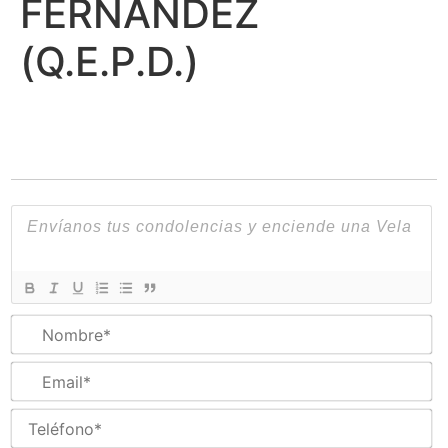
FERNANDEZ
(Q.E.P.D.)
N
Em
Te