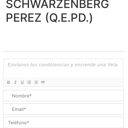
SCHWARZENBERG
PEREZ (Q.E.PD.)
N
Em
Te