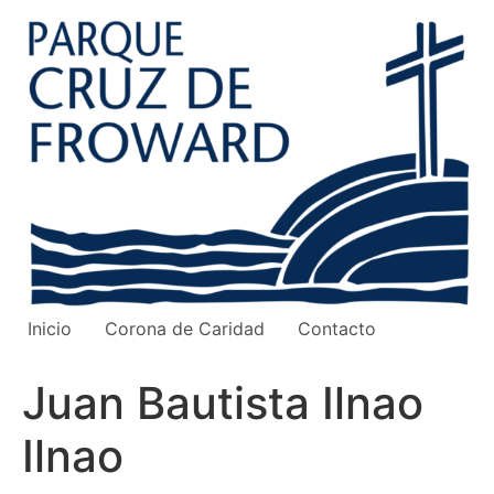
Ir
al
contenido
Inicio
Corona de Caridad
Contacto
Juan Bautista Ilnao
Ilnao