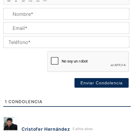
N
Em
Te
1
CONDOLENCIA
Cristofer Hernández
5 años atras