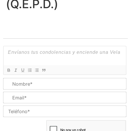
(Q.E.P.D.)
N
Em
Te