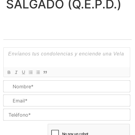
SALGADO (Q.E.P.D.)
N
Em
Te