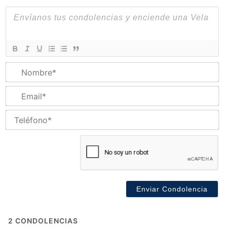
N
Em
Te
2
CONDOLENCIAS