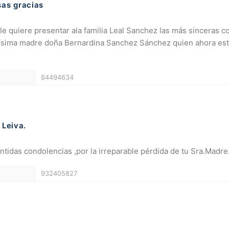
sas gracias
 le quiere presentar ala familia Leal Sanchez las más sinceras c
ísima madre doña Bernardina Sanchez Sánchez quien ahora está
84494634
 Leiva.
entidas condolencias ,por la irreparable pérdida de tu Sra.Madre
932405827