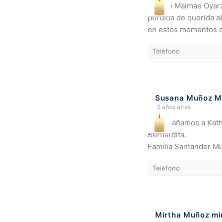
Familia Maimae Oyarz
perdida de querida a
en estos momentos dif
Teléfono
Susana Muñoz Mi
5 años atras
Acompañamos a Kathy 
Bernardita.
Familia Santander M
Teléfono
Mirtha Muñoz mi