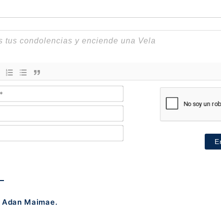
Nombre*
Email*
Teléfono*
, Adan Maimae.