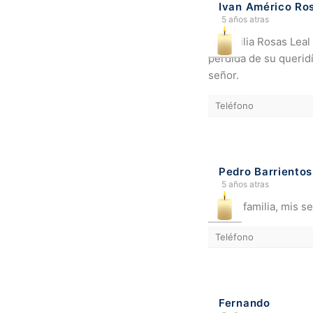
Ivan Américo Ro
5 años atras
La familia Rosas Leal
pérdida de su querid
señor.
Teléfono
Pedro Barrientos
5 años atras
José y familia, mis s
Teléfono
Fernando