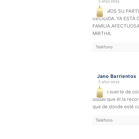
5 años atras
SENTIMOS SU PARTI
DECIDIDA..YA ESTÁ
FAMILIA.AFECTUOS
MIRTHA.
Teléfono
Jano Barrientos
5 años atras
Tuve la suerte de coi
dudas que él la reco
que de donde esté cu
Teléfono