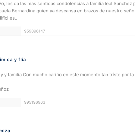
o, les da las mas sentidas condolencias a familia leal Sanchez 
buela Bernardina quien ya descansa en brazos de nuestro seño
íciles..
959096147
mica y flia
y familia Con mucho cariño en este momento tan tríste por la
uñoz
995196963
miza