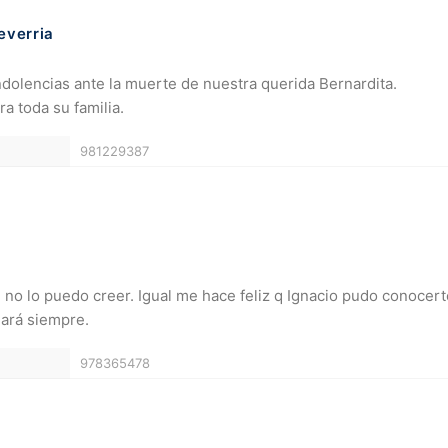
everria
dolencias ante la muerte de nuestra querida Bernardita.
a toda su familia.
981229387
 no lo puedo creer. Igual me hace feliz q Ignacio pudo conocer
dará siempre.
978365478