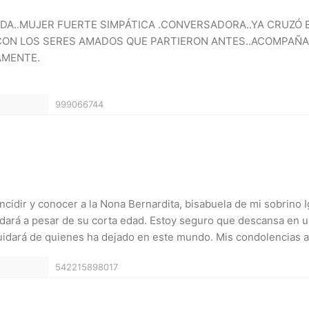
DA..MUJER FUERTE SIMPÁTICA .CONVERSADORA..YA CRUZÓ 
 CON LOS SERES AMADOS QUE PARTIERON ANTES..ACOMPAÑA
AMENTE.
999066744
ncidir y conocer a la Nona Bernardita, bisabuela de mi sobrino I
rdará a pesar de su corta edad. Estoy seguro que descansa en un
idará de quienes ha dejado en este mundo. Mis condolencias a t
542215898017