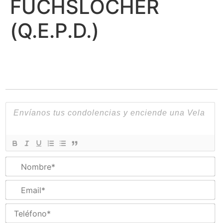
FUCHSLOCHER
(Q.E.P.D.)
N
Em
Te